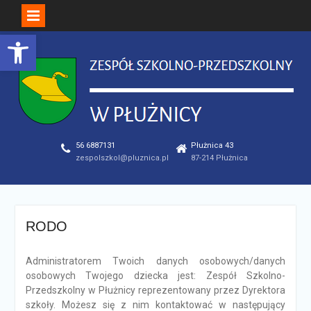
Open toolbar
Skip
to
content
56 6887131
Płużnica 43
zespolszkol@pluznica.pl
87-214 Płużnica
RODO
Administratorem Twoich danych osobowych/danych
osobowych Twojego dziecka jest: Zespół Szkolno-
Przedszkolny w Płużnicy reprezentowany przez Dyrektora
szkoły. Możesz się z nim kontaktować w następujący