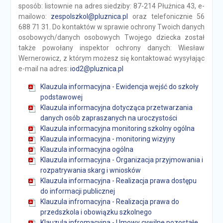
sposób: listownie na adres siedziby: 87-214 Płużnica 43, e-
mailowo:
zespolszkol@pluznica.pl
oraz telefonicznie 56
688 71 31. Do kontaktów w sprawie ochrony Twoich danych
osobowych/danych osobowych Twojego dziecka został
także powołany inspektor ochrony danych: Wiesław
Wernerowicz, z którym możesz się kontaktować wysyłając
e-mail na adres:
iod2@pluznica.pl
Klauzula informacyjna - Ewidencja wejść do szkoły
podstawowej
Klauzula informacyjna dotycząca przetwarzania
danych osób zapraszanych na uroczystości
Klauzula informacyjna monitoring szkolny ogólna
Klauzula informacyjna - monitoring wizyjny
Klauzula informacyjna ogólna
Klauzula informacyjna - Organizacja przyjmowania i
rozpatrywania skarg i wniosków
Klauzula informacyjna - Realizacja prawa dostępu
do informacji publicznej
Klauzula infromacyjna - Realizacja prawa do
przedszkola i obowiązku szkolnego
Klauzula infromacyjna - Umowy cywilne pozostałe