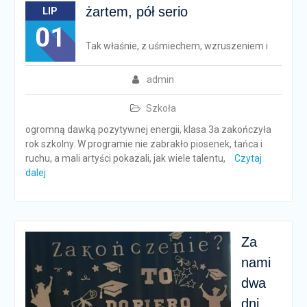
żartem, pół serio
LIP
01
Tak właśnie, z uśmiechem, wzruszeniem i
admin
Szkoła
ogromną dawką pozytywnej energii, klasa 3a zakończyła
rok szkolny. W programie nie zabrakło piosenek, tańca i
ruchu, a mali artyści pokazali, jak wiele talentu,
Czytaj
dalej
Za
nami
dwa
dni