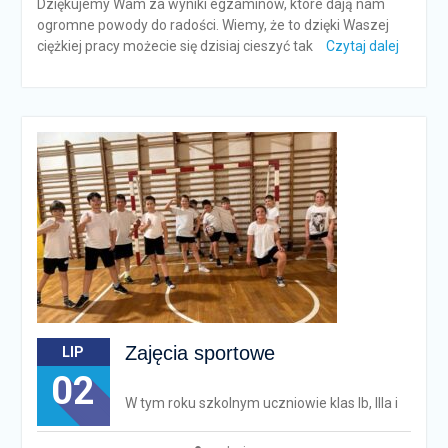
Dziękujemy Wam za wyniki egzaminów, które dają nam
ogromne powody do radości. Wiemy, że to dzięki Waszej
ciężkiej pracy możecie się dzisiaj cieszyć tak
Czytaj dalej
Zajęcia sportowe
LIP
02
W tym roku szkolnym uczniowie klas Ib, IIIa i