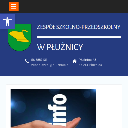
Open toolbar
Skip
to
content
56 6887131
Płużnica 43
zespolszkol@pluznica.pl
87-214 Płużnica