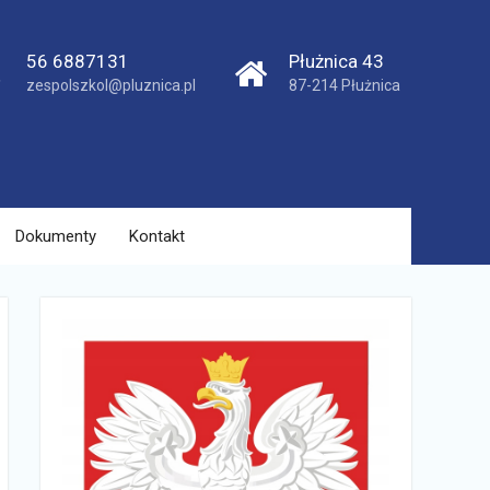
56 6887131
Płużnica 43
zespolszkol@pluznica.pl
87-214 Płużnica
Dokumenty
Kontakt