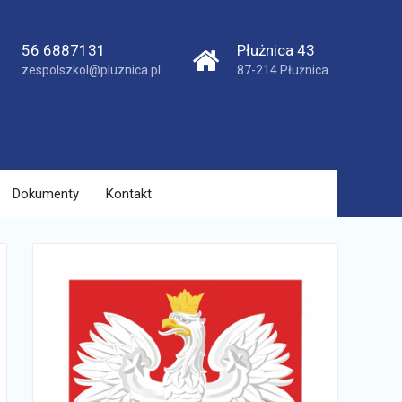
56 6887131
Płużnica 43
zespolszkol@pluznica.pl
87-214 Płużnica
Dokumenty
Kontakt