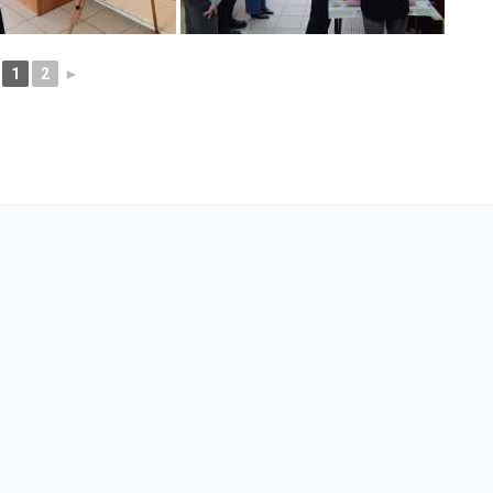
1
2
►