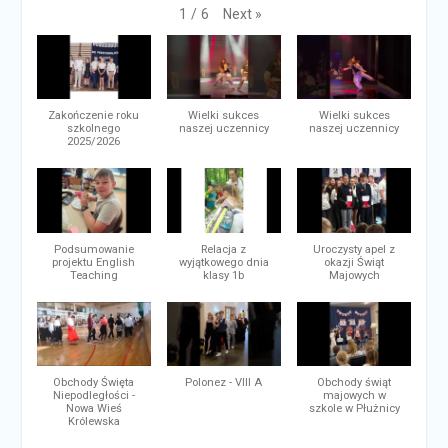
Next
»
1
/
6
Zakończenie roku
Wielki sukces
Wielki sukces
szkolnego
naszej uczennicy
naszej uczennicy
2025/2026
Podsumowanie
Relacja z
Uroczysty apel z
projektu English
wyjątkowego dnia
okazji Świąt
Teaching
klasy 1b
Majowych
Obchody Święta
Polonez - VIII A
Obchody świąt
Niepodległości -
majowych w
Nowa Wieś
szkole w Płużnicy
Królewska