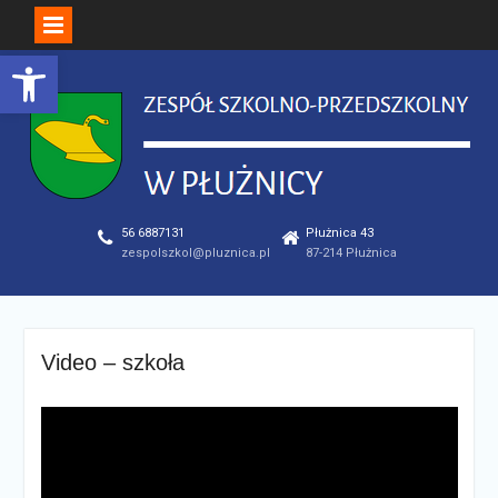
Open toolbar
Skip
to
content
56 6887131
Płużnica 43
zespolszkol@pluznica.pl
87-214 Płużnica
Video – szkoła