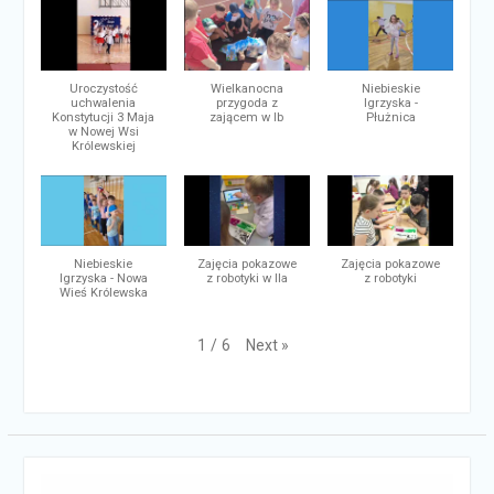
Uroczystość
Wielkanocna
Niebieskie
uchwalenia
przygoda z
Igrzyska -
Konstytucji 3 Maja
zającem w Ib
Płużnica
w Nowej Wsi
Królewskiej
Niebieskie
Zajęcia pokazowe
Zajęcia pokazowe
Igrzyska - Nowa
z robotyki w IIa
z robotyki
Wieś Królewska
Next
»
1
/
6