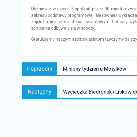
Uczniowie w czasie 3 spotkań przez 90 minut rozw
zakresu podstawy programowej, ale również wykraczają
zajęli III miejsce na etapie powiatowym. Chłopcy w
spotkania odbywały się w soboty.
Gratulujemy naszym szóstoklasistom i życzymy dalsz
Nawigacja
Poprzedni
Poprzedni
Miniony tydzień u Motylków
wpisu
news:
Następny
Następny
Wycieczka Biedronek i Lisków 
news: