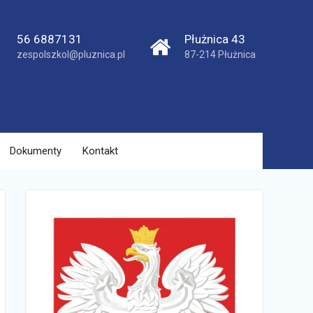
56 6887131
Płużnica 43
zespolszkol@pluznica.pl
87-214 Płużnica
Dokumenty
Kontakt