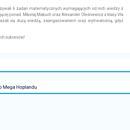
iązywali 6 zadań matematycznych wymagających od nich wiedzy z
cej ponad. Mikołaj Makuch oraz Alexander Oleśniewicz z klasy VIa
ykazali się dużą wiedzą, zaangażowaniem oraz wytrwałością, gdyż
ych sukcesów!
do Mega Hoplandu