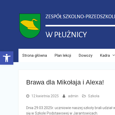
Skip
to
content
Open toolbar
Strona główna
Plan lekcji
Dowozy
Kadra
Brawa dla Mikołaja i Alexa!
12 kwietnia 2025
admin
Szkoła
Dnia 29.03.2025r. uczniowie naszej szkoły brali udzia
się w Szkole Podstawowej w Jarantowicach.