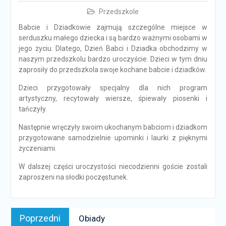
Przedszkole
Babcie i Dziadkowie zajmują szczególne miejsce w
serduszku małego dziecka i są bardzo ważnymi osobami w
jego życiu. Dlatego, Dzień Babci i Dziadka obchodzimy w
naszym przedszkolu bardzo uroczyście. Dzieci w tym dniu
zaprosiły do przedszkola swoje kochane babcie i dziadków.
Dzieci przygotowały specjalny dla nich program
artystyczny, recytowały wiersze, śpiewały piosenki i
tańczyły.
Następnie wręczyły swoim ukochanym babciom i dziadkom
przygotowane samodzielnie upominki i laurki z pięknymi
życzeniami.
W dalszej części uroczystości niecodzienni goście zostali
zaproszeni na słodki poczęstunek.
Nawigacja
Poprzedni
Poprzedni
Obiady
wpisu
news: