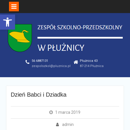
Open toolbar
Skip
to
content
56 6887131
Płużnica 43
zespolszkol@pluznica.pl
87-214 Płużnica
Dzień Babci i Dziadka
1 marca 2019
admin