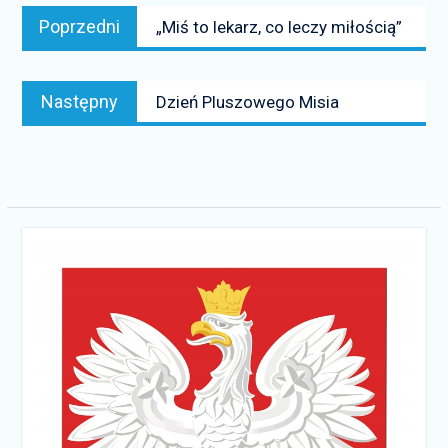
Nawigacja
Poprzedni
Poprzedni
„Miś to lekarz, co leczy miłością”
wpisu
news:
Następny
Następny
Dzień Pluszowego Misia
news: