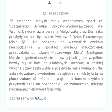
admin
Przedszkole
25 listopada Motylki miały wspaniałych gości ze
Specjalnego Ośrodka Szkolno-Wychowawczego we
Wroniu. Dzieci wraz z paniami Małgorzatą oraz Dominiką
przybyły do nas by razem świętować Dzień Pluszowego
Misia 🐻! Na początek na wszystkich czekała
niespodzianka w postaci występu nauczycielek
przedszkola pt. „Dzień Pluszowego Misia”. Następnie
Motyle z gośćmi udały się do swojej sali gdzie wspólnie
bawiły się w kole do ulubionych utworów, a później
wykonały zawieszki wyklejając sylwetę misia wełną ☺️ . Nie
zabrakło zabawy swobodnej , a najlepszą z nich była ta na
placu zabaw 😄. Czas upłynął nam bardzo szybko i
przyszedł czas na pożegnanie… do zobaczenia, miejmy
nadzieję już niebawem! 👋🏽 🫶🏽
Zapraszamy do
GALERII
.