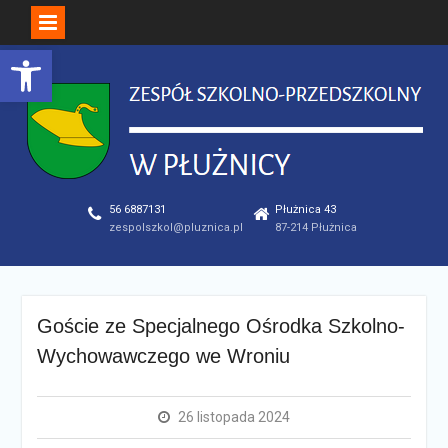
Open toolbar
Skip
to
content
56 6887131
Płużnica 43
zespolszkol@pluznica.pl
87-214 Płużnica
Goście ze Specjalnego Ośrodka Szkolno-
Wychowawczego we Wroniu
26 listopada 2024