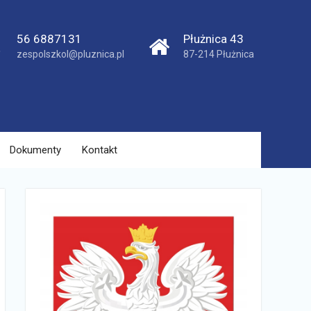
56 6887131
Płużnica 43
zespolszkol@pluznica.pl
87-214 Płużnica
Dokumenty
Kontakt