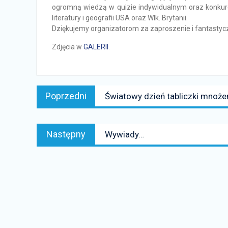
ogromną wiedzą w quizie indywidualnym oraz konkuren
literatury i geografii USA oraz Wlk. Brytanii.
Dziękujemy organizatorom za zaproszenie i fantastyc
Zdjęcia w
GALERII
.
Nawigacja
Poprzedni
Poprzedni
Światowy dzień tabliczki mnoże
wpisu
news:
Następny
Następny
Wywiady…
news: