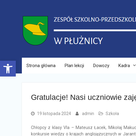
Skip
to
content
Open toolbar
Strona główna
Plan lekcji
Dowozy
Kadra
Gratulacje! Nasi uczniowie zaję
19 listopada 2024
admin
Szkoła
Chłopcy z klasy VIa – Mateusz Łacek, Mikołaj Mak
konkursie wiedzy o krajach anglojęzycznych w Jarantow