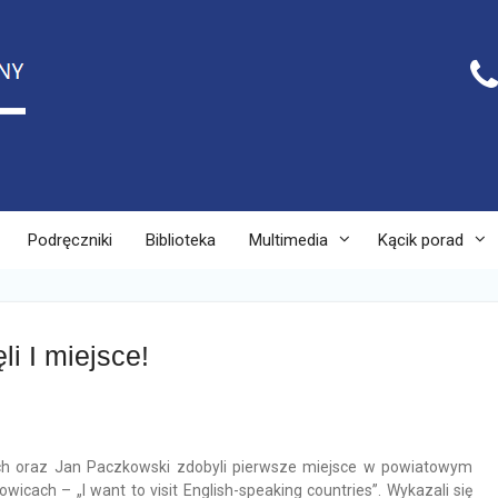
Podręczniki
Biblioteka
Multimedia
Kącik porad
li I miejsce!
uch oraz Jan Paczkowski zdobyli pierwsze miejsce w powiatowym
icach – „I want to visit English-speaking countries”. Wykazali się