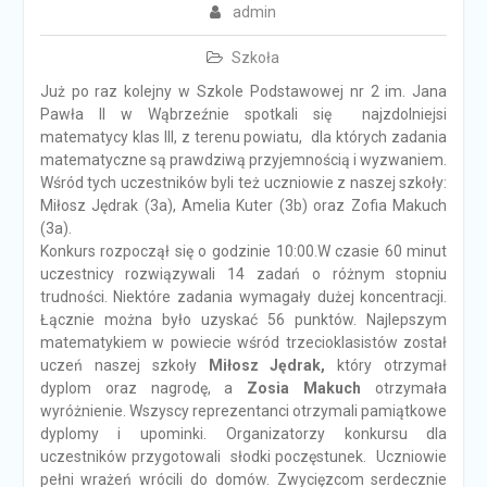
admin
Szkoła
Już po raz kolejny w Szkole Podstawowej nr 2 im. Jana
Pawła II w Wąbrzeźnie spotkali się najzdolniejsi
matematycy klas III, z terenu powiatu, dla których zadania
matematyczne są prawdziwą przyjemnością i wyzwaniem.
Wśród tych uczestników byli też uczniowie z naszej szkoły:
Miłosz Jędrak (3a), Amelia Kuter (3b) oraz Zofia Makuch
(3a).
Konkurs rozpoczął się o godzinie 10:00.W czasie 60 minut
uczestnicy rozwiązywali 14 zadań o różnym stopniu
trudności. Niektóre zadania wymagały dużej koncentracji.
Łącznie można było uzyskać 56 punktów. Najlepszym
matematykiem w powiecie wśród trzecioklasistów został
uczeń naszej szkoły
Miłosz Jędrak,
który otrzymał
dyplom oraz nagrodę, a
Zosia Makuch
otrzymała
wyróżnienie.
Wszyscy reprezentanci otrzymali pamiątkowe
dyplomy i upominki. Organizatorzy konkursu dla
uczestników przygotowali słodki poczęstunek. Uczniowie
pełni wrażeń wrócili do domów. Zwycięzcom serdecznie