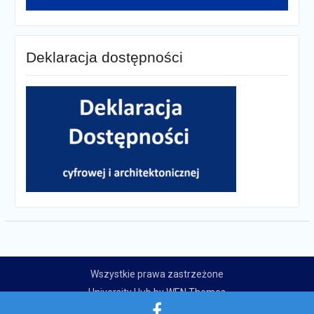
Deklaracja dostępności
Wszystkie prawa zastrzeżone
University Hub by
WEN Themes
Zespół Szkolno-Przedszkolny w Płużnicy