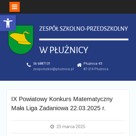
Open toolbar
Skip
to
content
56 6887131
Płużnica 43
zespolszkol@pluznica.pl
87-214 Płużnica
IX Powiatowy Konkurs Matematyczny
Mała Liga Zadaniowa 22.03.2025 r.
25 marca 2025