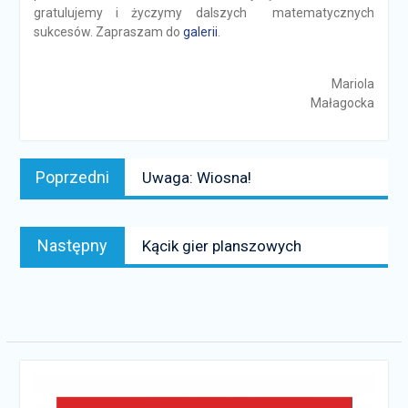
gratulujemy i życzymy dalszych matematycznych
sukcesów. Zapraszam do
galerii
.
Mariola
Małagocka
Nawigacja
Poprzedni
Poprzedni
Uwaga: Wiosna!
wpisu
news:
Następny
Następny
Kącik gier planszowych
news: