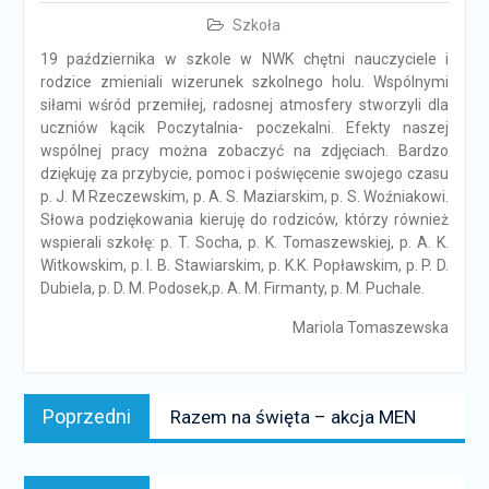
Szkoła
19 października w szkole w NWK chętni nauczyciele i
rodzice zmieniali wizerunek szkolnego holu. Wspólnymi
siłami wśród przemiłej, radosnej atmosfery stworzyli dla
uczniów kącik Poczytalnia- poczekalni. Efekty naszej
wspólnej pracy można zobaczyć na zdjęciach. Bardzo
dziękuję za przybycie, pomoc i poświęcenie swojego czasu
p. J. M Rzeczewskim, p. A. S. Maziarskim, p. S. Woźniakowi.
Słowa podziękowania kieruję do rodziców, którzy również
wspierali szkołę: p. T. Socha, p. K. Tomaszewskiej, p. A. K.
Witkowskim, p. I. B. Stawiarskim, p. K.K. Popławskim, p. P. D.
Dubiela, p. D. M. Podosek,p. A. M. Firmanty, p. M. Puchale.
Mariola Tomaszewska
Nawigacja
Poprzedni
Poprzedni
Razem na święta – akcja MEN
wpisu
news:
Następny