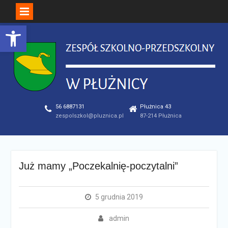
Open toolbar
Skip
to
content
56 6887131
Płużnica 43
zespolszkol@pluznica.pl
87-214 Płużnica
Już mamy „Poczekalnię-poczytalni”
5 grudnia 2019
admin