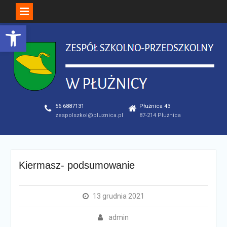
Open toolbar
Skip
to
content
56 6887131
Płużnica 43
zespolszkol@pluznica.pl
87-214 Płużnica
Kiermasz- podsumowanie
13 grudnia 2021
admin