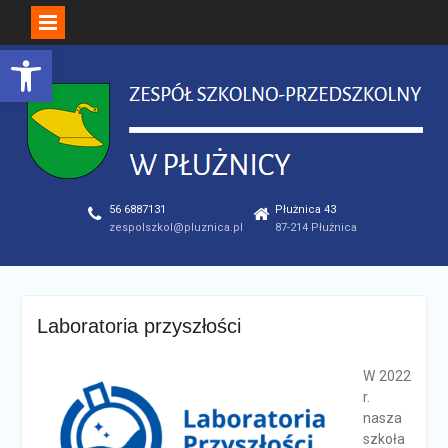
Open toolbar
Skip
to
content
56 6887131
Płużnica 43
zespolszkol@pluznica.pl
87-214 Płużnica
Laboratoria przyszłości
W 2022
r.
nasza
szkoła