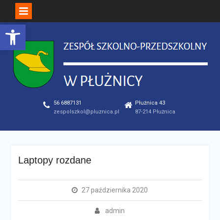
Open toolbar
Skip
to
content
56 6887131
Płużnica 43
zespolszkol@pluznica.pl
87-214 Płużnica
Laptopy rozdane
27 października 2020
admin