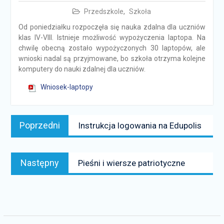
Przedszkole
,
Szkoła
Od poniedziałku rozpoczęła się nauka zdalna dla uczniów
klas IV-VIII. Istnieje możliwość wypożyczenia laptopa. Na
chwilę obecną zostało wypożyczonych 30 laptopów, ale
wnioski nadal są przyjmowane, bo szkoła otrzyma kolejne
komputery do nauki zdalnej dla uczniów.
Wniosek-laptopy
Nawigacja
Poprzedni
Poprzedni
Instrukcja logowania na Edupolis
wpisu
news:
Następny
Następny
Pieśni i wiersze patriotyczne
news: