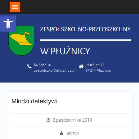
Open toolbar
Skip
to
content
56 6887131
Płużnica 43
zespolszkol@pluznica.pl
87-214 Płużnica
Młodzi detektywi
2 października 2019
admin