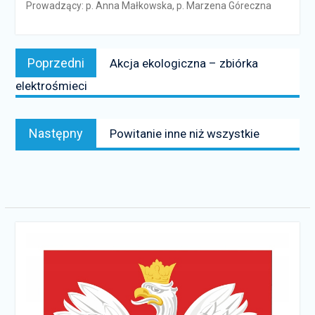
Prowadzący: p. Anna Małkowska, p. Marzena Góreczna
Nawigacja
Poprzedni
Poprzedni
Akcja ekologiczna – zbiórka
wpisu
news:
elektrośmieci
Następny
Następny
Powitanie inne niż wszystkie
news: