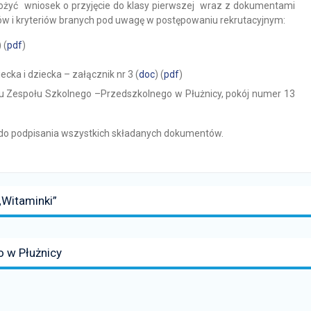
łożyć wniosek o przyjęcie do klasy pierwszej wraz z dokumentami
ów i kryteriów branych pod uwagę w postępowaniu rekrutacyjnym:
) (
pdf
)
ka i dziecka – załącznik nr 3 (
doc
) (
pdf
)
u Zespołu Szkolnego –Przedszkolnego w Płużnicy, pokój numer 13
 do podpisania wszystkich składanych dokumentów.
Witaminki”
 w Płużnicy