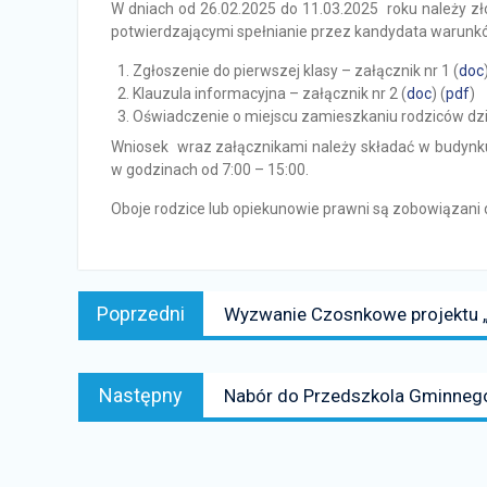
W dniach od 26.02.2025 do 11.03.2025 roku należy z
potwierdzającymi spełnianie przez kandydata warunk
Zgłoszenie do pierwszej klasy – załącznik nr 1 (
doc
Klauzula informacyjna – załącznik nr 2 (
doc
) (
pdf
)
Oświadczenie o miejscu zamieszkaniu rodziców dziec
Wniosek wraz załącznikami należy składać w budynk
w godzinach od 7:00 – 15:00.
Oboje rodzice lub opiekunowie prawni są zobowiązani
Nawigacja
Poprzedni
Poprzedni
Wyzwanie Czosnkowe projektu „
wpisu
news:
Następny
Następny
Nabór do Przedszkola Gminnego
news: