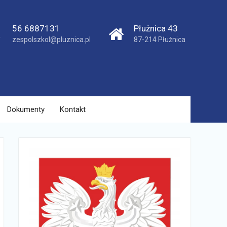
56 6887131
Płużnica 43
zespolszkol@pluznica.pl
87-214 Płużnica
Dokumenty
Kontakt