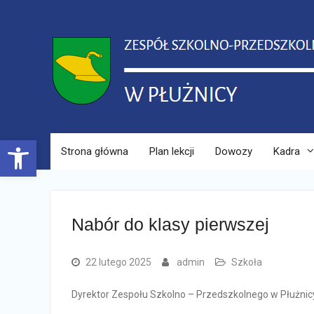
Skip
to
content
Open toolbar
Strona główna
Plan lekcji
Dowozy
Kadra
Nabór do klasy pierwszej
22 lutego 2025
admin
Szkoła
Dyrektor Zespołu Szkolno – Przedszkolnego w Płużnicy 