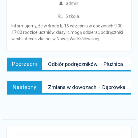
admin
Szkoła
Informujemy, że w środę tj. 16 września w godzinach 9:00-
17:00 rodzice uczniów klasy Ic mogą odbierać podręczniki
w bibliotece szkolnej w Nowej Wsi Królewskiej.
Nawigacja
Poprzedni
Poprzedni
Odbiór podręczników – Płużnica
wpisu
news:
Następny
Następny
Zmiana w dowozach – Dąbrówka
news: