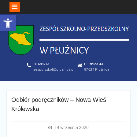
Open toolbar
Skip
to
content
56 6887131
Płużnica 43
zespolszkol@pluznica.pl
87-214 Płużnica
Odbiór podręczników – Nowa Wieś
Królewska
14 września 2020