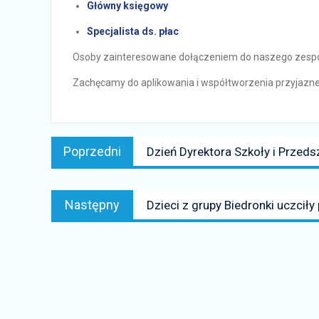
Główny księgowy
Specjalista ds. płac
Osoby zainteresowane dołączeniem do naszego zespoł
Zachęcamy do aplikowania i współtworzenia przyjazne
Nawigacja
Poprzedni
Poprzedni
Dzień Dyrektora Szkoły i Przeds
wpisu
news:
Następny
Następny
Dzieci z grupy Biedronki uczcił
news: