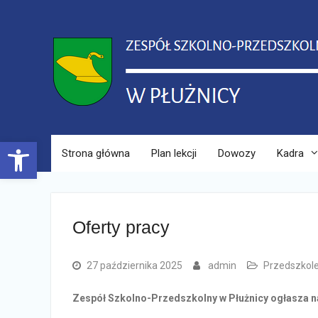
Skip
to
content
Open toolbar
Strona główna
Plan lekcji
Dowozy
Kadra
Oferty pracy
27 października 2025
admin
Przedszkol
Zespół Szkolno-Przedszkolny w Płużnicy ogłasza n