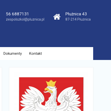
56 6887131
Płużnica 43
zespolszkol@pluznica.pl
87-214 Płużnica
Dokumenty
Kontakt