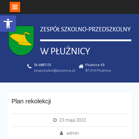
Open toolbar
Skip
to
content
56 6887131
Płużnica 43
zespolszkol@pluznica.pl
87-214 Płużnica
Plan rekolekcji
23 maja 2022
admin