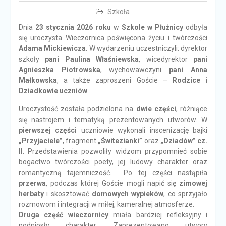
Szkoła
Dnia
23 stycznia 2026 roku
w
Szkole w Płużnicy
odbyła
się uroczysta Wieczornica poświęcona życiu i twórczości
Adama Mickiewicza
. W wydarzeniu uczestniczyli: dyrektor
szkoły
pani Paulina Właśniewska
, wicedyrektor
pani
Agnieszka Piotrowska
, wychowawczyni
pani Anna
Małkowska
, a także zaproszeni Goście –
Rodzice i
Dziadkowie uczniów
.
Uroczystość została podzielona na
dwie części
, różniące
się nastrojem i tematyką prezentowanych utworów. W
pierwszej części
uczniowie wykonali inscenizację bajki
„Przyjaciele”
, fragment
„Świtezianki”
oraz
„Dziadów” cz.
II
. Przedstawienia pozwoliły widzom przypomnieć sobie
bogactwo twórczości poety, jej ludowy charakter oraz
romantyczną tajemniczość. Po tej części nastąpiła
przerwa
, podczas której Goście mogli napić się
zimowej
herbaty
i skosztować
domowych wypieków
, co sprzyjało
rozmowom i integracji w miłej, kameralnej atmosferze.
Druga część wieczornicy
miała bardziej refleksyjny i
podniosły charakter. Zaprezentowano utwory