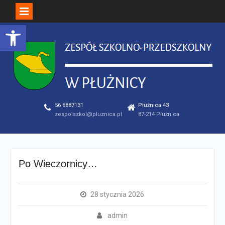
Open toolbar
Skip
to
content
56 6887131
Płużnica 43
zespolszkol@pluznica.pl
87-214 Płużnica
Po Wieczornicy…
28 stycznia 2026
admin