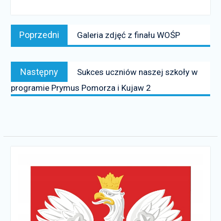
Nawigacja
Poprzedni
Poprzedni
Galeria zdjęć z finału WOŚP
wpisu
news:
Następny
Następny
Sukces uczniów naszej szkoły w
news:
programie Prymus Pomorza i Kujaw 2