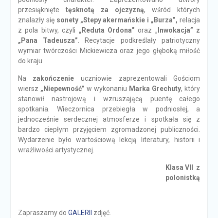
przesiąknięte
tęsknotą za ojczyzną
, wśród których
znalazły się
sonety „Stepy akermańskie i „Burza”,
relacja
z pola bitwy, czyli
„Reduta Ordona”
oraz „
Inwokacja” z
„Pana Tadeusza”
. Recytacje podkreślały patriotyczny
wymiar twórczości Mickiewicza oraz jego głęboką miłość
do kraju.
Na
zakończenie
uczniowie zaprezentowali Gościom
wiersz
„Niepewność”
w wykonaniu
Marka Grechuty
, który
stanowił nastrojową i wzruszającą puentę całego
spotkania. Wieczornica przebiegła w podniosłej, a
jednocześnie serdecznej atmosferze i spotkała się z
bardzo ciepłym przyjęciem zgromadzonej publiczności.
Wydarzenie było wartościową lekcją literatury, historii i
wrażliwości artystycznej.
Klasa VII z
polonistką
Zapraszamy do
GALERII
zdjęć.