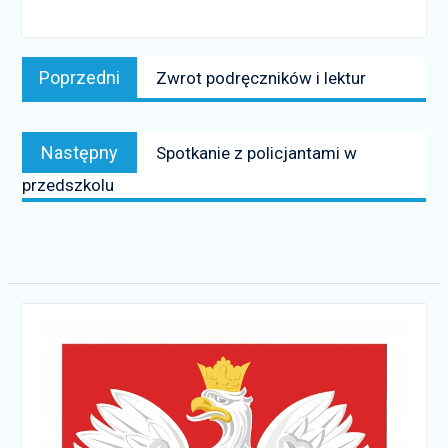
Nawigacja
Poprzedni
Poprzedni
Zwrot podręczników i lektur
wpisu
news:
Następny
Następny
Spotkanie z policjantami w
news:
przedszkolu