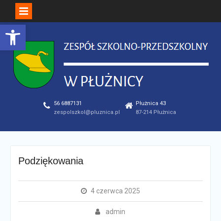
Open toolbar
Skip
to
content
56 6887131
Płużnica 43
zespolszkol@pluznica.pl
87-214 Płużnica
Podziękowania
4 czerwca 2025
admin