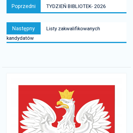
Poprzedni
Poprzedni
TYDZIEŃ BIBLIOTEK- 2026
wpisu
news:
Następny
Następny
Listy zakwalifikowanych
news:
kandydatów