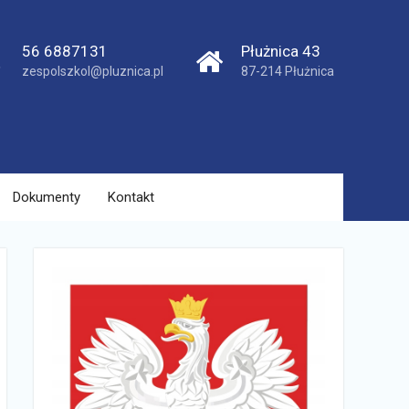
56 6887131
Płużnica 43
zespolszkol@pluznica.pl
87-214 Płużnica
Dokumenty
Kontakt