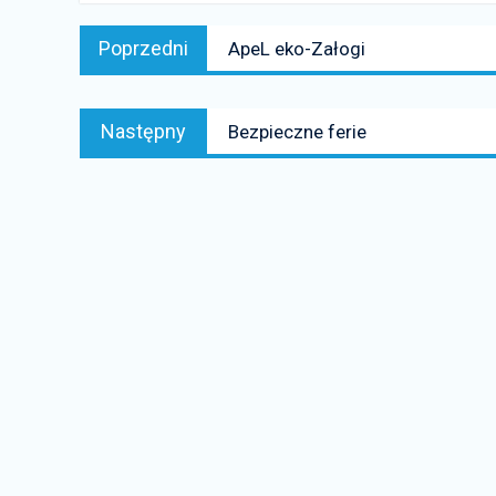
Nawigacja
Poprzedni
Poprzedni
ApeL eko-Załogi
wpisu
news:
Następny
Następny
Bezpieczne ferie
news: