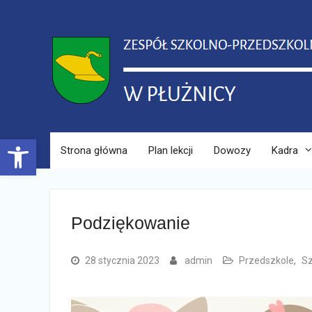
Skip
to
content
Open toolbar
Strona główna
Plan lekcji
Dowozy
Kadra
Podziękowanie
28 stycznia 2023
admin
Przedszkole
,
Sz