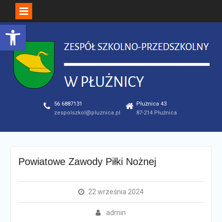
Open toolbar
Skip
to
content
56 6887131
Płużnica 43
zespolszkol@pluznica.pl
87-214 Płużnica
Powiatowe Zawody Piłki Nożnej
22 września 2024
admin