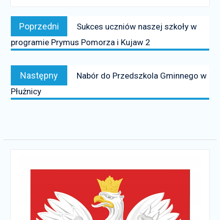
Nawigacja
Poprzedni
Poprzedni
Sukces uczniów naszej szkoły w
wpisu
news:
programie Prymus Pomorza i Kujaw 2
Następny
Następny
Nabór do Przedszkola Gminnego w
news:
Płużnicy