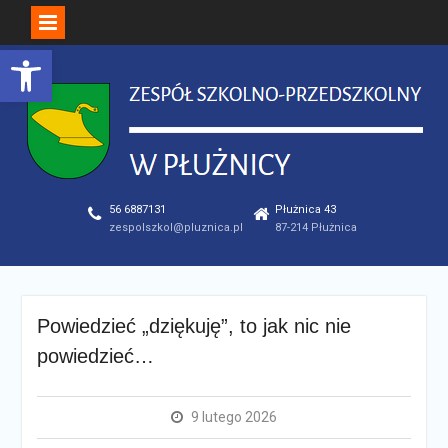
Open toolbar
Skip
to
content
56 6887131
Płużnica 43
zespolszkol@pluznica.pl
87-214 Płużnica
Powiedzieć „dziękuję”, to jak nic nie
powiedzieć…
9 lutego 2026