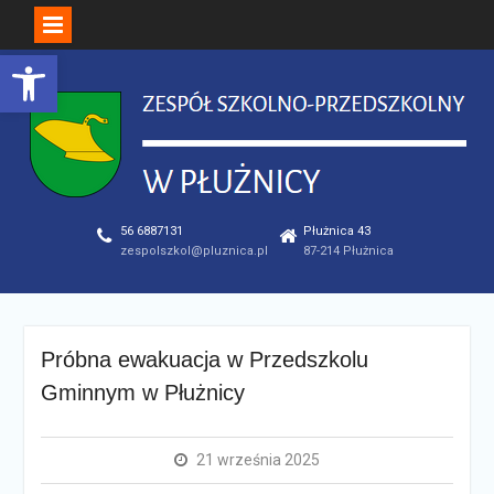
Open toolbar
Skip
to
content
56 6887131
Płużnica 43
zespolszkol@pluznica.pl
87-214 Płużnica
Próbna ewakuacja w Przedszkolu
Gminnym w Płużnicy
21 września 2025