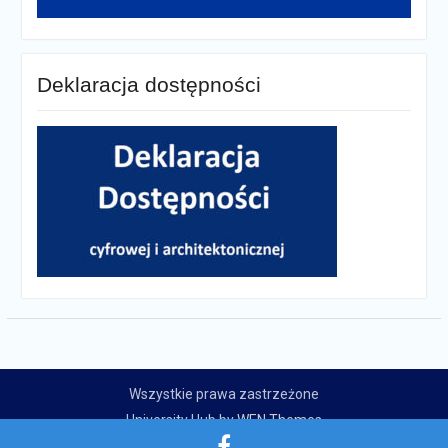
Deklaracja dostępności
Wszystkie prawa zastrzeżone
University Hub by
WEN Themes
Zespół Szkolno-Przedszkolny w Płużnicy