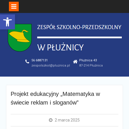
Open toolbar
Skip
to
content
56 6887131
Płużnica 43
zespolszkol@pluznica.pl
87-214 Płużnica
Projekt edukacyjny „Matematyka w
świecie reklam i sloganów”
2 marca 2025