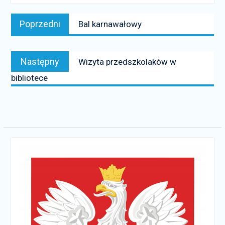
Nawigacja
Poprzedni
Poprzedni
Bal karnawałowy
wpisu
news:
Następny
Następny
Wizyta przedszkolaków w
news:
bibliotece