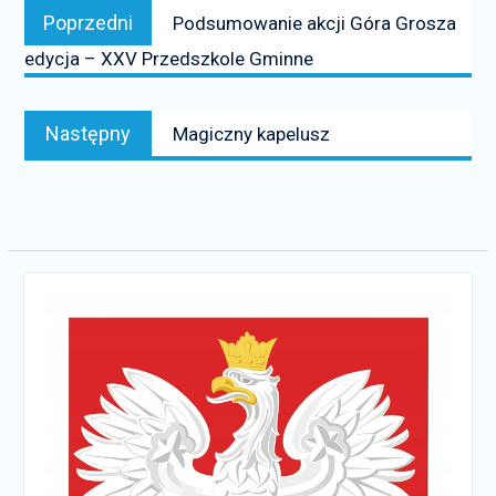
Poprzedni
Poprzedni
Podsumowanie akcji Góra Grosza
wpisu
news:
edycja – XXV Przedszkole Gminne
Następny
Następny
Magiczny kapelusz
news: