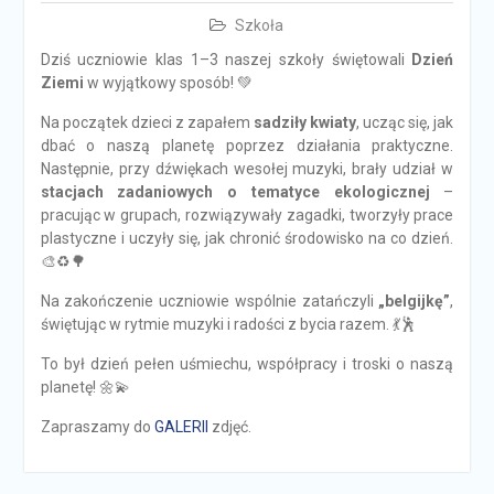
Szkoła
Dziś uczniowie klas 1–3 naszej szkoły świętowali
Dzień
Ziemi
w wyjątkowy sposób! 💚
Na początek dzieci z zapałem
sadziły kwiaty
, ucząc się, jak
dbać o naszą planetę poprzez działania praktyczne.
Następnie, przy dźwiękach wesołej muzyki, brały udział w
stacjach zadaniowych o tematyce ekologicznej
–
pracując w grupach, rozwiązywały zagadki, tworzyły prace
plastyczne i uczyły się, jak chronić środowisko na co dzień.
🎨♻️🌳
Na zakończenie uczniowie wspólnie zatańczyli
„belgijkę”
,
świętując w rytmie muzyki i radości z bycia razem. 💃🕺
To był dzień pełen uśmiechu, współpracy i troski o naszą
planetę! 🌼💫
Zapraszamy do
GALERII
zdjęć.
Nawigacja