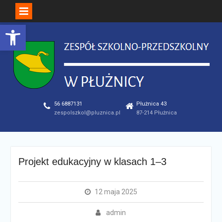
Open toolbar
Skip
to
content
56 6887131
Płużnica 43
zespolszkol@pluznica.pl
87-214 Płużnica
Projekt edukacyjny w klasach 1–3
12 maja 2025
admin