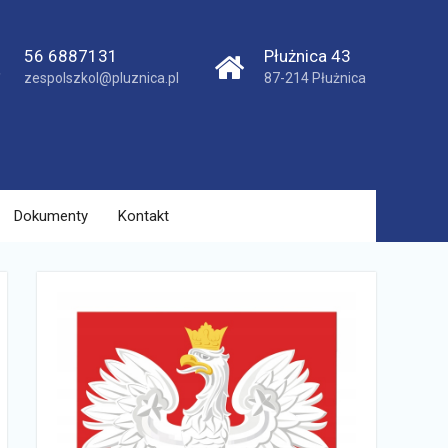
56 6887131
Płużnica 43
zespolszkol@pluznica.pl
87-214 Płużnica
Dokumenty
Kontakt