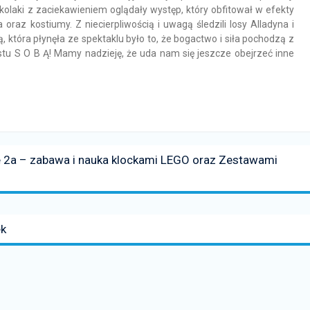
zkolaki z zaciekawieniem oglądały występ, który obfitował w efekty
 oraz kostiumy. Z niecierpliwością i uwagą śledzili losy Alladyna i
ją, która płynęła ze spektaklu było to, że bogactwo i siła pochodzą z
ostu S O B Ą! Mamy nadzieję, że uda nam się jeszcze obejrzeć inne
ie 2a – zabawa i nauka klockami LEGO oraz Zestawami
ek