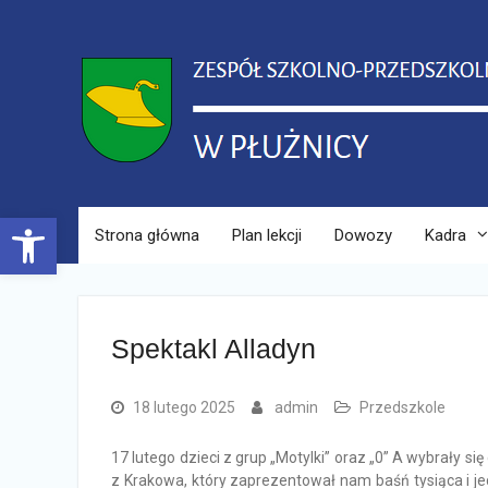
Skip
to
content
Open toolbar
Strona główna
Plan lekcji
Dowozy
Kadra
Spektakl Alladyn
18 lutego 2025
admin
Przedszkole
17 lutego dzieci z grup „Motylki” oraz „0” A wybrały si
z Krakowa, który zaprezentował nam baśń tysiąca i j