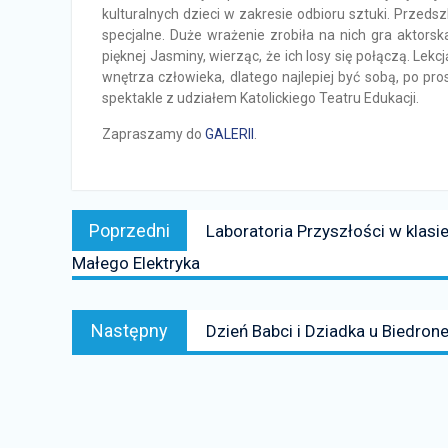
kulturalnych dzieci w zakresie odbioru sztuki. Przeds
specjalne. Duże wrażenie zrobiła na nich gra aktorska
pięknej Jasminy, wierząc, że ich losy się połączą. Lekc
wnętrza człowieka, dlatego najlepiej być sobą, po pr
spektakle z udziałem Katolickiego Teatru Edukacji.
Zapraszamy do
GALERII
.
Nawigacja
Poprzedni
Poprzedni
Laboratoria Przyszłości w klas
wpisu
news:
Małego Elektryka
Następny
Następny
Dzień Babci i Dziadka u Biedron
news: