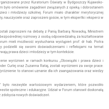
ę organizowane przez Kuratorium Oświaty w Bydgoszczy Kujawsko-
m było omówienie zagadnień związanych z opieką i dobrostanem
ieci i młodzieży szkolnej. Forum miało charakter merytorycznej
ży, nauczyciele oraz zaproszeni goście, w tym ekspertki i eksperci w
stali zaproszeni na debatę z Panią Barbarą Nowacką, Ministrem
o bezpośredniej rozmowy z osobą odpowiedzialną za kształtowanie
Forum mieli możliwość wysłuchania wystąpień prof. dr hab. Piotra
y podzielili się swoimi doświadczeniami i refleksjami na temat
wają prawa dzieci i młodzieży w tym kontekście.
enie wyróżnień w ramach konkursu „Obowiązki i prawa dzieci i
nder Curlej oraz Zuzanna Rataj, zostali wyróżnieni za swoje prace.
różnienie to stanowi uznanie dla ich zaangażowania oraz wiedzy
było niezwykle wartościowym wydarzeniem, które pozwoliło
stie społeczne i edukacyjne. Udział w Forum stanowił doskonałą
z zdobycia nowych doświadczeń.