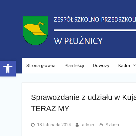
Skip
to
content
Open toolbar
Strona główna
Plan lekcji
Dowozy
Kadra
Sprawozdanie z udziału w Ku
TERAZ MY
18 listopada 2024
admin
Szkoła