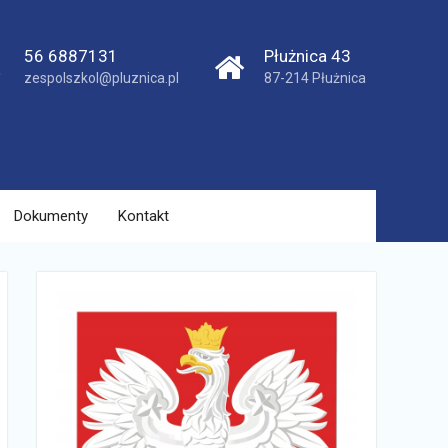
56 6887131
Płużnica 43
zespolszkol@pluznica.pl
87-214 Płużnica
Dokumenty
Kontakt