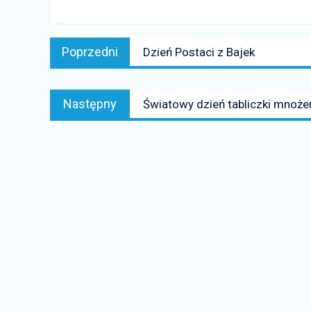
Nawigacja
Poprzedni
Poprzedni
Dzień Postaci z Bajek
wpisu
news:
Następny
Następny
Światowy dzień tabliczki mnoże
news: