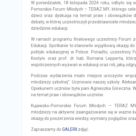
W poniedziałek, 18 listopada 2024 roku, odbyło si
Pomorskie Forum Młodych – TERAZ MY, którego cele
dzieci oraz dyskusja na temat praw i obowiązków dz
debaty, w której uczestniczyli przedstawiciele młodzie
dziedzinie edukacji.
W ramach programu finałowego uczestnicy Forum zo
Edukacji. Spotkanie to stanowiło wyjątkową okazję d
polityki edukacyjnej w Polsce. Ponadto, uczestnicy 
Kostyło oraz prof. dr hab. Romana Lepperta, którz
współczesnych wyzwań w edukacji oraz roli, jaką odgry
Podczas wydarzenia miało miejsce uroczyste wręcz
młodzieży szkolnej”. Uczniowie naszej szkoły: Aleksa
Opiekunem uczniów była pani Agnieszka Góreczna. Wy
na temat praw i obowiązków uczniów.
Kujawsko-Pomorskie Forum Młodych – TERAZ MY 
młodzieży na aktywne zaangażowanie się w ważne kwe
okazję do poszerzenia wiedzy, wymiany poglądów ora
Zapraszamy do
GALERII
zdjęć.