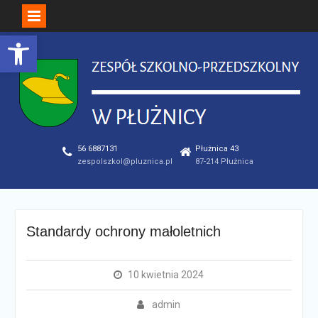
Open toolbar
Skip
to
content
56 6887131
Płużnica 43
zespolszkol@pluznica.pl
87-214 Płużnica
Standardy ochrony małoletnich
10 kwietnia 2024
admin