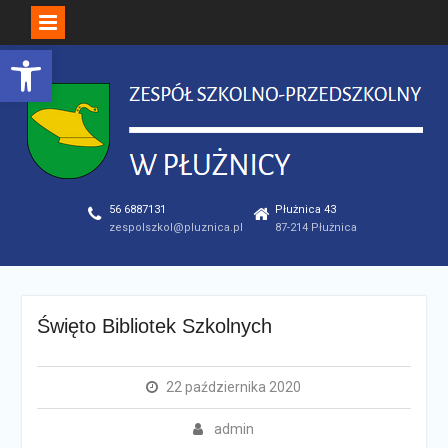
Open toolbar
Skip
to
content
56 6887131
Płużnica 43
zespolszkol@pluznica.pl
87-214 Płużnica
Święto Bibliotek Szkolnych
22 października 2020
admin