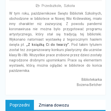
Przedszkole
,
Szkoła
W tym roku, październikowe Święto Bibliotek Szkolnych,
obchodzone w bibliotece w Nowej Wsi Królewskiej, miało
inny charakter niż zazwyczaj. Z powodu pandemii
koronawirusa nie można było przygotować programu
artystycznego, który stał się tradycją tej biblioteki.
Wykonano natomiast wystawkę z tegorocznym hasłem
święta pt.
„Z książką Ci do twarzy”.
Pod takim tytułem
został też zorganizowany konkurs plastyczny dla uczniów
klasy IIb i IIIb. Wszystkie prace zrobione przez dzieci zostały
nagrodzone drobnymi upominkami. Prace są elementem
wystawki, którą można oglądać w bibliotece do końca
października.
Bibliotekarka
Bożena Betcher
Nawigacja
Poprzedni
Poprzedni
Zmiana dowozu
wpisu
news: