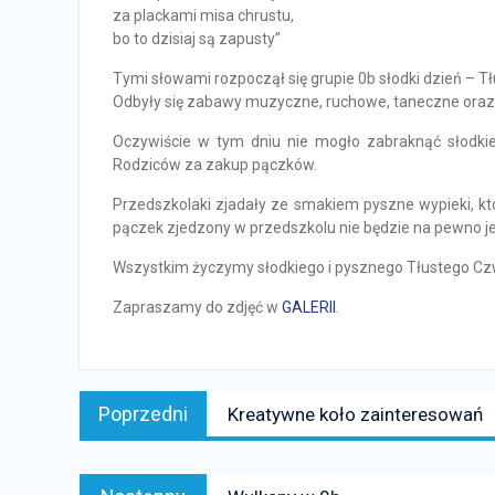
za plackami misa chrustu,
bo to dzisiaj są zapusty”
Tymi słowami rozpoczął się grupie 0b słodki dzień – Tł
Odbyły się zabawy muzyczne, ruchowe, taneczne oraz 
Oczywiście w tym dniu nie mogło zabraknąć słodkie
Rodziców za zakup pączków.
Przedszkolaki zjadały ze smakiem pyszne wypieki, kt
pączek zjedzony w przedszkolu nie będzie na pewno j
Wszystkim życzymy słodkiego i pysznego Tłustego Cz
Zapraszamy do zdjęć w
GALERII
.
Nawigacja
Poprzedni
Poprzedni
Kreatywne koło zainteresowań
wpisu
news:
Następny