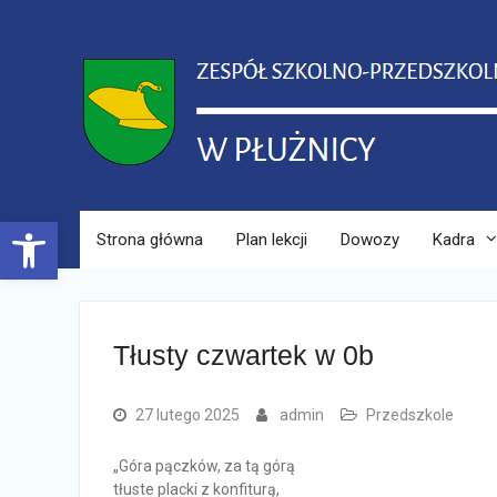
Skip
to
content
Open toolbar
Strona główna
Plan lekcji
Dowozy
Kadra
Tłusty czwartek w 0b
27 lutego 2025
admin
Przedszkole
„Góra pączków, za tą górą
tłuste placki z konfiturą,