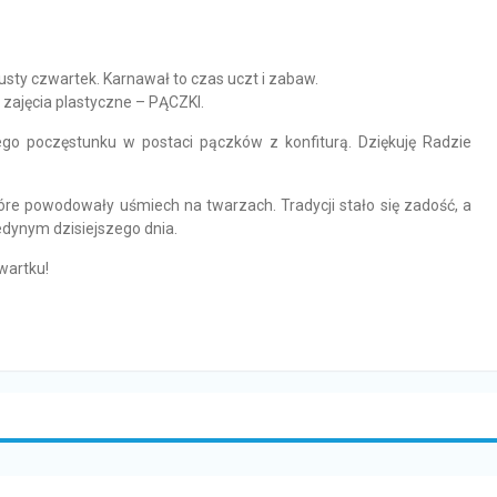
usty czwartek. Karnawał to czas uczt i zabaw.
zajęcia plastyczne – PĄCZKI.
go poczęstunku w postaci pączków z konfiturą. Dziękuję Radzie
óre powodowały uśmiech na twarzach. Tradycji stało się zadość, a
edynym dzisiejszego dnia.
wartku!