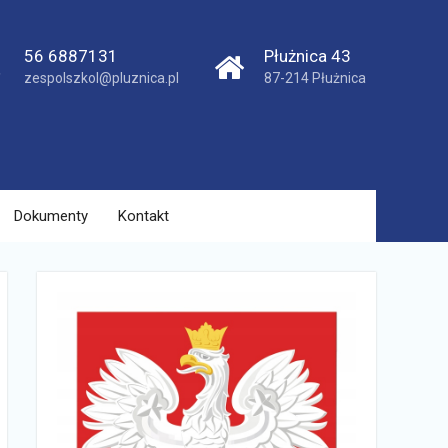
56 6887131
Płużnica 43
zespolszkol@pluznica.pl
87-214 Płużnica
Dokumenty
Kontakt