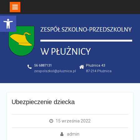
Open toolbar
Skip
to
content
56 6887131
Płużnica 43
zespolszkol@pluznica.pl
87-214 Płużnica
Ubezpieczenie dziecka
15 września 2022
admin