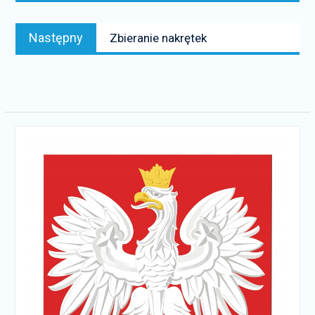
Następny
Następny
Zbieranie nakrętek
news: