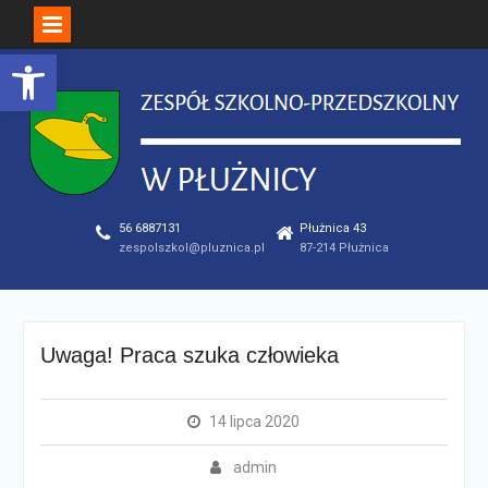
Open toolbar
Skip
to
content
56 6887131
Płużnica 43
zespolszkol@pluznica.pl
87-214 Płużnica
Uwaga! Praca szuka człowieka
14 lipca 2020
admin