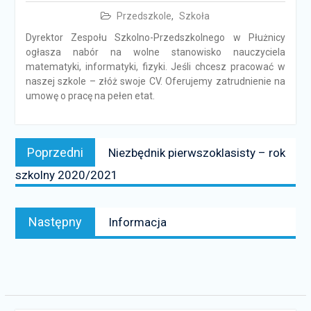
Przedszkole
,
Szkoła
Dyrektor Zespołu Szkolno-Przedszkolnego w Płużnicy
ogłasza nabór na wolne stanowisko nauczyciela
matematyki, informatyki, fizyki. Jeśli chcesz pracować w
naszej szkole – złóż swoje CV. Oferujemy zatrudnienie na
umowę o pracę na pełen etat.
Nawigacja
Poprzedni
Poprzedni
Niezbędnik pierwszoklasisty – rok
wpisu
news:
szkolny 2020/2021
Następny
Następny
Informacja
news: