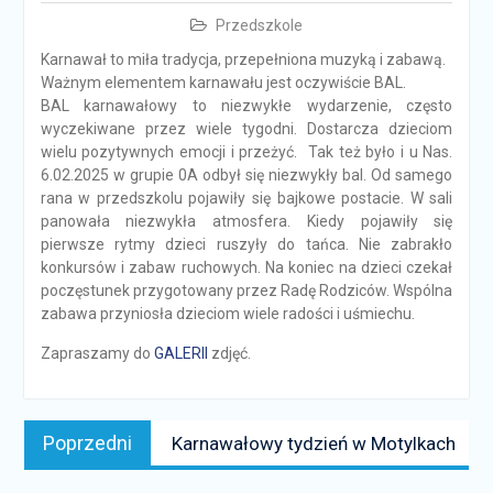
Przedszkole
Karnawał to miła tradycja, przepełniona muzyką i zabawą.
Ważnym elementem karnawału jest oczywiście BAL.
BAL karnawałowy to niezwykłe wydarzenie, często
wyczekiwane przez wiele tygodni. Dostarcza dzieciom
wielu pozytywnych emocji i przeżyć. Tak też było i u Nas.
6.02.2025 w grupie 0A odbył się niezwykły bal. Od samego
rana w przedszkolu pojawiły się bajkowe postacie. W sali
panowała niezwykła atmosfera. Kiedy pojawiły się
pierwsze rytmy dzieci ruszyły do tańca. Nie zabrakło
konkursów i zabaw ruchowych. Na koniec na dzieci czekał
poczęstunek przygotowany przez Radę Rodziców. Wspólna
zabawa przyniosła dzieciom wiele radości i uśmiechu.
Zapraszamy do
GALERII
zdjęć.
Nawigacja
Poprzedni
Poprzedni
Karnawałowy tydzień w Motylkach
wpisu
news: