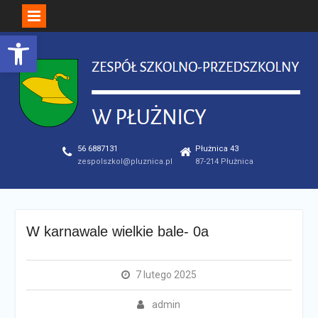
Open toolbar
Skip
to
content
56 6887131
Płużnica 43
zespolszkol@pluznica.pl
87-214 Płużnica
W karnawale wielkie bale- 0a
7 lutego 2025
admin