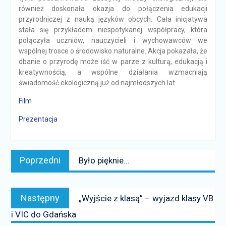
również doskonała okazja do połączenia edukacji
przyrodniczej z nauką języków obcych. Cała inicjatywa
stała się przykładem niespotykanej współpracy, która
połączyła uczniów, nauczycieli i wychowawców we
wspólnej trosce o środowisko naturalne. Akcja pokazała, że
dbanie o przyrodę może iść w parze z kulturą, edukacją i
kreatywnością, a wspólne działania wzmacniają
świadomość ekologiczną już od najmłodszych lat.
Film
Prezentacja
Nawigacja
Poprzedni
Poprzedni
Było pięknie…
wpisu
news:
Następny
Następny
„Wyjście z klasą” – wyjazd klasy VB
news:
i VIC do Gdańska