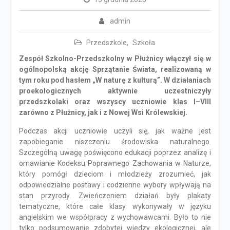
admin
Przedszkole
,
Szkoła
Zespół Szkolno-Przedszkolny w Płużnicy włączył się w
ogólnopolską akcję Sprzątanie Świata, realizowaną w
tym roku pod hasłem „W naturę z kulturą”. W działaniach
proekologicznych aktywnie uczestniczyły
przedszkolaki oraz wszyscy uczniowie klas I–VIII
zarówno z Płużnicy, jak i z Nowej Wsi Królewskiej.
Podczas akcji uczniowie uczyli się, jak ważne jest
zapobieganie niszczeniu środowiska naturalnego.
Szczególną uwagę poświęcono edukacji poprzez analizę i
omawianie Kodeksu Poprawnego Zachowania w Naturze,
który pomógł dzieciom i młodzieży zrozumieć, jak
odpowiedzialne postawy i codzienne wybory wpływają na
stan przyrody. Zwieńczeniem działań były plakaty
tematyczne, które całe klasy wykonywały w języku
angielskim we współpracy z wychowawcami. Było to nie
tylko podsumowanie zdobytej wiedzy ekologicznej, ale