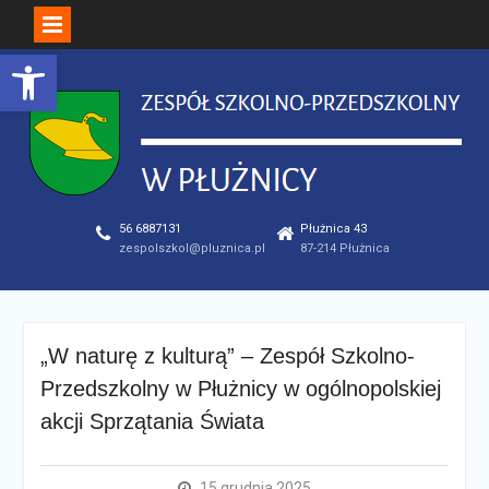
Open toolbar
Skip
to
content
56 6887131
Płużnica 43
zespolszkol@pluznica.pl
87-214 Płużnica
„W naturę z kulturą” – Zespół Szkolno-
Przedszkolny w Płużnicy w ogólnopolskiej
akcji Sprzątania Świata
15 grudnia 2025