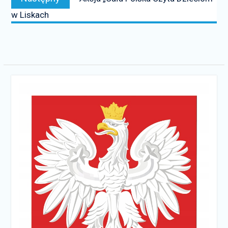
news:
w Liskach