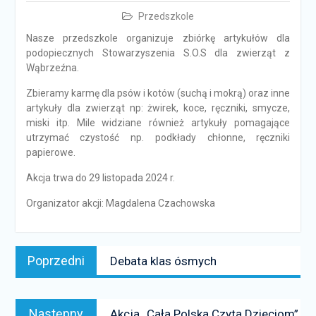
Przedszkole
Nasze przedszkole organizuje zbiórkę artykułów dla
podopiecznych Stowarzyszenia S.O.S dla zwierząt z
Wąbrzeźna.
Zbieramy karmę dla psów i kotów (suchą i mokrą) oraz inne
artykuły dla zwierząt np: żwirek, koce, ręczniki, smycze,
miski itp. Mile widziane również artykuły pomagające
utrzymać czystość np. podkłady chłonne, ręczniki
papierowe.
Akcja trwa do 29 listopada 2024 r.
Organizator akcji: Magdalena Czachowska
Nawigacja
Poprzedni
Poprzedni
Debata klas ósmych
wpisu
news:
Następny
Następny
Akcja „Cała Polska Czyta Dzieciom”