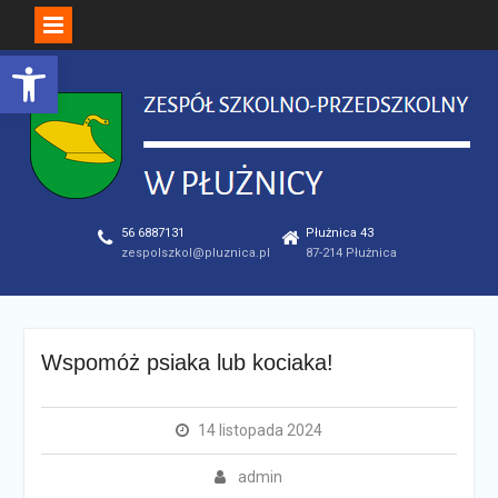
Open toolbar
Skip
to
content
56 6887131
Płużnica 43
zespolszkol@pluznica.pl
87-214 Płużnica
Wspomóż psiaka lub kociaka!
14 listopada 2024
admin