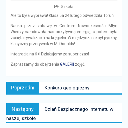
Szkoła
Ale to była wyprawa! Klasa 5a 24 lutego odwiedziła Toruń!
Nauka przez zabawę w Centrum Nowoczesności Młyn
Wiedzy naładowała nas pozytywną energią, a potem była
zacięta rywalizacja na kręgielni. W międzyczasie był pyszny,
klasyczny przerywnik w McDonalds!
Integracja na 6+! Dziękujemy za super czas!
Zapraszamy do obejrzenia
GALERII
zdjęć.
Nawigacja
Poprzedni
Poprzedni
Konkurs geologiczny
wpisu
news:
Następny
Następny
Dzień Bezpiecznego Internetu w
news:
naszej szkole