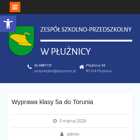
Open toolbar
Skip
to
content
56 6887131
Płużnica 43
zespolszkol@pluznica.pl
87-214 Płużnica
Wyprawa klasy 5a do Torunia
3 marca 2026
admin