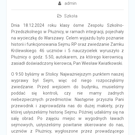
admin
Szkoła
Dnia 18.12.2024 roku klasy ósme Zespołu Szkolno-
Przedszkolnego w Płużnicy, w ramach integracji, pojechały
na wycieczkę do Warszawy. Celem wyjazdu było poznanie
historii i funkcjonowania Sejmu RP oraz zwiedzanie Zamku
Królewskiego. 46 uczniów i 5 nauczycielek wyruszyło z
Płużnicy o godz. 5.50, autokarem, za którego kierownicą
zasiadł doświadczony kierowca, Pan Wiesław Kwiatkowski.
O 9:50 byliśmy w Stolicy. Najważniejszym punktem naszej
wyprawy był Sejm, więc od niego rozpoczęliśmy
zwiedzanie. Przed wejściem do budynku, musieliśmy
poddać się kontroli, czy nie mamy żadnych
niebezpiecznych przedmiotów. Następnie przyszła Pani
przewodnik i zaprowadziła nas do dużej makiety, przy
której usłyszeliśmy historię Sejmu. Później udaliśmy się na
salę obrad. Po zajęciu miejsc w wygodnych ławach
sejmowych, usłyszeliśmy powitanie skierowane do nas,
uczniów z Płużnicy, wygłoszone przez prowadzącego