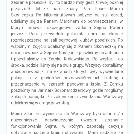
zebranie poselskie. Był to bardzo miły gest. Chwilę później
przyszedł dobrze nam znany Pan Poseł Marcin
Skonieczka. Po kilkuminutowym pobycie na sali obrad,
udaliśmy się za Panem Marcinem do pomieszczenia, w
którym omówił szczegółowo zadania Sejmu. Potem
jeszcze Pani przewodnik pokazała nam na ekranie
rozmieszczenie na sali sejmowej klubów poselskich. Po
wspólnym zdjęciu udaliśmy się z Panem Skonieczką na
obiad, również w Sejmie. Następnie poszliśmy do autobusu
i pojechaliśmy do Zamku Królewskiego. Po wejściu do
środka, podzieliliśmy się na dwie grupy. Wszyscy dostaliśmy
audioprzewodniki, na ekranach których były wyświetlane
pokoje, a z głośników poznawaliśmy ich historię i
przeznaczenie w czasach panowania króla. Z Zamku
poszliśmy na Jarmark Bożonarodzeniowy, gdzie mogliśmy
zakupić pamiątki. Po zakończeniu zwiedzania Warszawy
udaliśmy się w drogę powrotną.
Moim zdaniem wycieczka do Warszawy była udana. Za
najcenniejsze doświadczenie uważam poznanie
funkcjonowania Sejmu, w którym zapadają decyzje
dotyczące naszego kraju i obywateli. Mam nadzieję, że