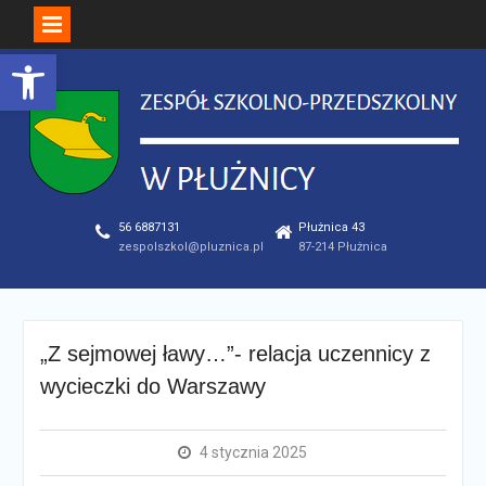
Open toolbar
Skip
to
content
56 6887131
Płużnica 43
zespolszkol@pluznica.pl
87-214 Płużnica
„Z sejmowej ławy…”- relacja uczennicy z
wycieczki do Warszawy
4 stycznia 2025