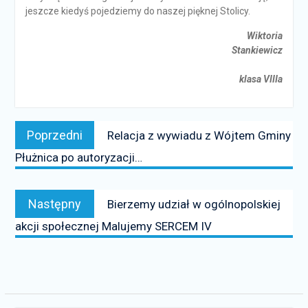
jeszcze kiedyś pojedziemy do naszej pięknej Stolicy.
Wiktoria
Stankiewicz
klasa VIIIa
Nawigacja
Poprzedni
Poprzedni
Relacja z wywiadu z Wójtem Gminy
wpisu
news:
Płużnica po autoryzacji…
Następny
Następny
Bierzemy udział w ogólnopolskiej
news:
akcji społecznej Malujemy SERCEM IV