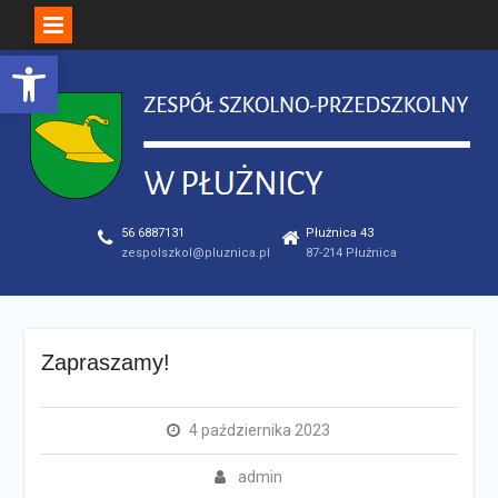
Open toolbar
Skip
to
content
56 6887131
Płużnica 43
zespolszkol@pluznica.pl
87-214 Płużnica
Zapraszamy!
4 października 2023
admin