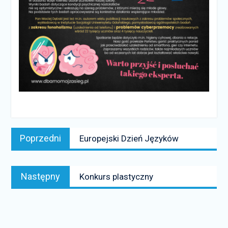
Nawigacja
Poprzedni
Poprzedni
Europejski Dzień Języków
wpisu
news:
Następny
Następny
Konkurs plastyczny
news: