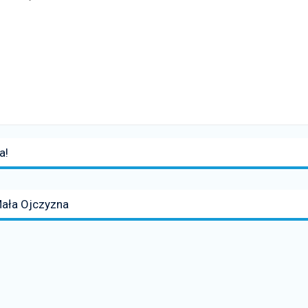
a!
Mała Ojczyzna