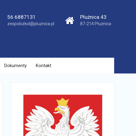
56 6887131
Płużnica 43
zespolszkol@pluznica.pl
87-214 Płużnica
Dokumenty
Kontakt