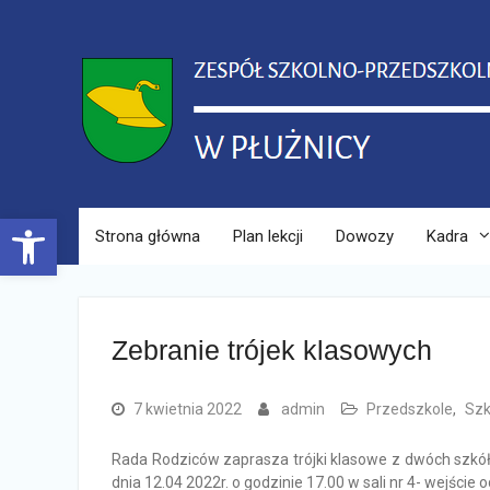
Skip
to
content
Open toolbar
Strona główna
Plan lekcji
Dowozy
Kadra
Zebranie trójek klasowych
7 kwietnia 2022
admin
Przedszkole
,
Szk
Rada Rodziców zaprasza trójki klasowe z dwóch szkół 
dnia 12.04 2022r. o godzinie 17.00 w sali nr 4- wejście o