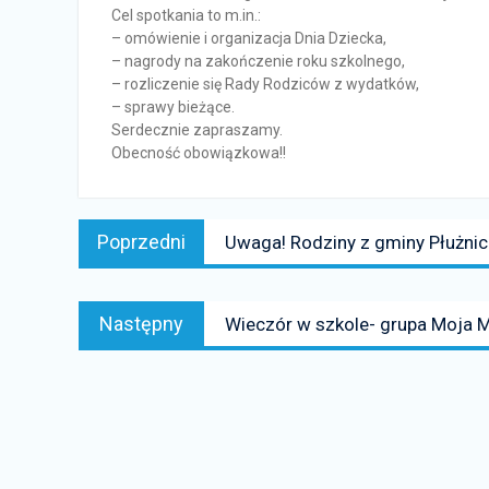
Cel spotkania to m.in.:
– omówienie i organizacja Dnia Dziecka,
– nagrody na zakończenie roku szkolnego,
– rozliczenie się Rady Rodziców z wydatków,
– sprawy bieżące.
Serdecznie zapraszamy.
Obecność obowiązkowa!!
Nawigacja
Poprzedni
Poprzedni
Uwaga! Rodziny z gminy Płużnic
wpisu
news:
Następny
Następny
Wieczór w szkole- grupa Moja 
news: