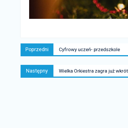
Nawigacja
Poprzedni
Poprzedni
Cyfrowy uczeń- przedszkole
wpisu
news:
Następny
Następny
Wielka Orkiestra zagra już wkrót
news: