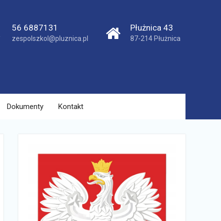
56 6887131
Płużnica 43
zespolszkol@pluznica.pl
87-214 Płużnica
Dokumenty
Kontakt