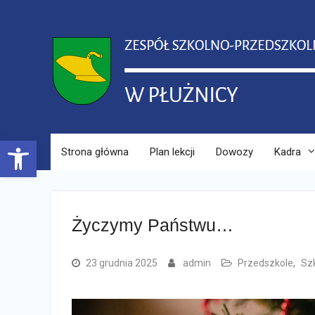
Skip
to
content
Open toolbar
Strona główna
Plan lekcji
Dowozy
Kadra
Życzymy Państwu…
23 grudnia 2025
admin
Przedszkole
,
Sz