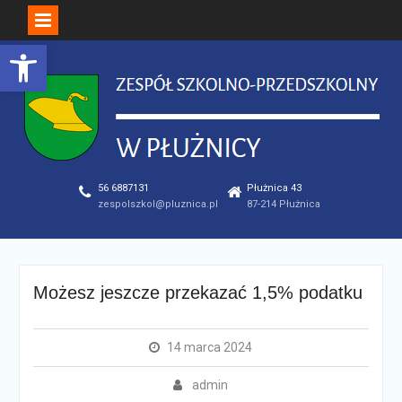
Open toolbar
Skip
to
content
56 6887131
Płużnica 43
zespolszkol@pluznica.pl
87-214 Płużnica
Możesz jeszcze przekazać 1,5% podatku
14 marca 2024
admin