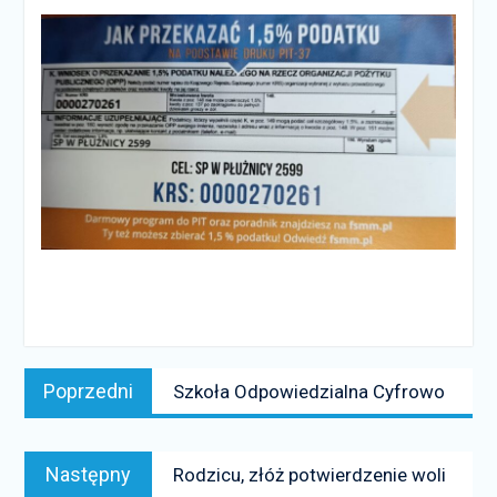
Nawigacja
Poprzedni
Poprzedni
Szkoła Odpowiedzialna Cyfrowo
wpisu
news:
Następny
Następny
Rodzicu, złóż potwierdzenie woli
news: