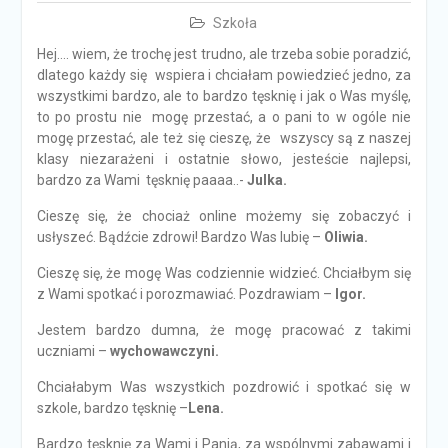
Szkoła
Hej…. wiem, że trochę jest trudno, ale trzeba sobie poradzić,
dlatego każdy się wspiera i chciałam powiedzieć jedno, za
wszystkimi bardzo, ale to bardzo tęsknię i jak o Was myślę,
to po prostu nie mogę przestać, a o pani to w ogóle nie
mogę przestać, ale też się cieszę, że wszyscy są z naszej
klasy niezarażeni i ostatnie słowo, jesteście najlepsi,
bardzo za Wami tęsknię paaaa..-
Julka.
Cieszę się, że chociaż online możemy się zobaczyć i
usłyszeć. Bądźcie zdrowi! Bardzo Was lubię –
Oliwia.
Cieszę się, że mogę Was codziennie widzieć. Chciałbym się
z Wami spotkać i porozmawiać. Pozdrawiam –
Igor.
Jestem bardzo dumna, że mogę pracować z takimi
uczniami –
wychowawczyni.
Chciałabym Was wszystkich pozdrowić i spotkać się w
szkole, bardzo tęsknię –
Lena.
Bardzo tęsknię za Wami i Panią, za wspólnymi zabawami i