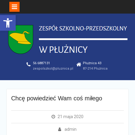
Open toolbar
Skip
to
content
56 6887131
Płużnica 43
zespolszkol@pluznica.pl
87-214 Płużnica
Chcę powiedzieć Wam coś miłego
21 maja 2020
admin