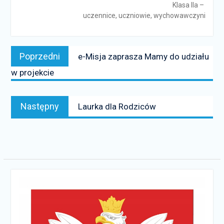
Klasa IIa –
uczennice, uczniowie, wychowawczyni
Nawigacja
Poprzedni
Poprzedni
e-Misja zaprasza Mamy do udziału
wpisu
news:
w projekcie
Następny
Następny
Laurka dla Rodziców
news: