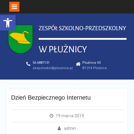
Open toolbar
Skip
to
content
56 6887131
Płużnica 43
zespolszkol@pluznica.pl
87-214 Płużnica
Dzień Bezpiecznego Internetu
19 marca 2019
admin