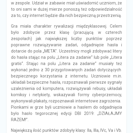
w zespole. Udział w zabawie miał uświadomić uczniom, że
to oni sami w dużej mierze ponoszą też odpowiedzialność
za to, czy internet będzie dla nich bezpieczną przestrzenią.
Gra miała charakter rywalizacji międzyklasowej. Celem
było zdobycie przez klasę (pracującą w czterech
zespołach) jak największej liczby punktów poprzez
poprawne rozwiązywanie zadań, odgadnięcie hasła i
dotarcie do pola „META”. Uczestnicy mogli zdobywać litery
do hasła stając na polu „Litera za zadanie” lub pole „Litera
gratis”. Stając na polu „Litera za zadanie” musiały też
wykonać jedno z 30 przygotowanych zadań dotyczących
bezpiecznego korzystania z internetu. Uczniowie m.in.
układali bezpieczne hasła, rozpoznawali pierwsze sygnały
uzależnienia od komputera, rozwiązywali rebusy, układali
komiksy i netykiety, wskazywali formy cyberprzemocy,
wykonywali plakaty, rozpoznawali internetowe zagrożenia.
Pionkami w grze byli uczniowie a hasłem do odgadnięcia
było hasło tegorocznej edycji DBI 2019: „DZIAŁAJMY
RAZEM!”.
Największą ilość punktów zdobyły klasy: IIa, IIIa, IVc, Va i Vb.