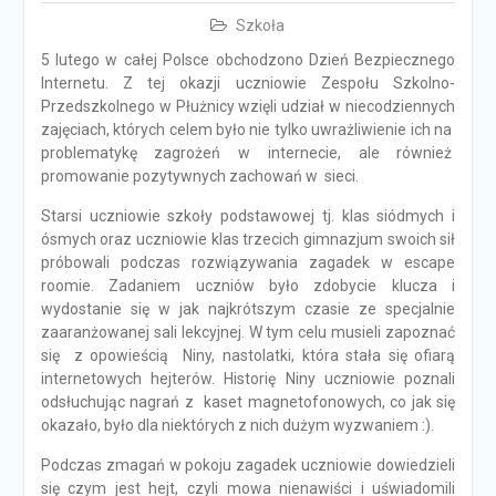
Szkoła
5 lutego w całej Polsce obchodzono Dzień Bezpiecznego
Internetu. Z tej okazji uczniowie Zespołu Szkolno-
Przedszkolnego w Płużnicy wzięli udział w niecodziennych
zajęciach, których celem było nie tylko uwrażliwienie ich na
problematykę zagrożeń w internecie, ale również
promowanie pozytywnych zachowań w sieci.
Starsi uczniowie szkoły podstawowej tj. klas siódmych i
ósmych oraz uczniowie klas trzecich gimnazjum swoich sił
próbowali podczas rozwiązywania zagadek w escape
roomie. Zadaniem uczniów było zdobycie klucza i
wydostanie się w jak najkrótszym czasie ze specjalnie
zaaranżowanej sali lekcyjnej. W tym celu musieli zapoznać
się z opowieścią Niny, nastolatki, która stała się ofiarą
internetowych hejterów. Historię Niny uczniowie poznali
odsłuchując nagrań z kaset magnetofonowych, co jak się
okazało, było dla niektórych z nich dużym wyzwaniem :).
Podczas zmagań w pokoju zagadek uczniowie dowiedzieli
się czym jest hejt, czyli mowa nienawiści i uświadomili