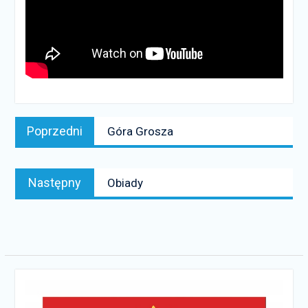
Nawigacja
Poprzedni
Poprzedni
Góra Grosza
wpisu
news:
Następny
Następny
Obiady
news: