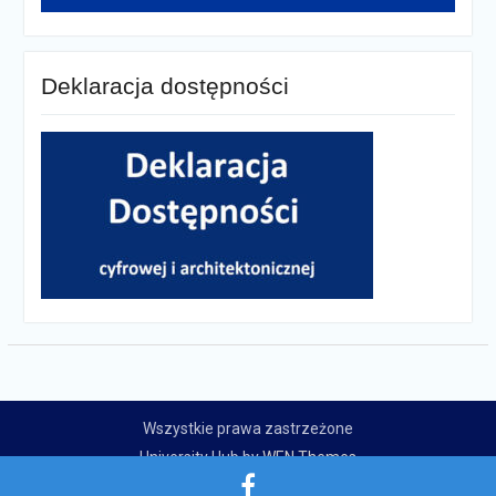
Deklaracja dostępności
Wszystkie prawa zastrzeżone
University Hub by
WEN Themes
Zespół Szkolno-Przedszkolny w Płużnicy