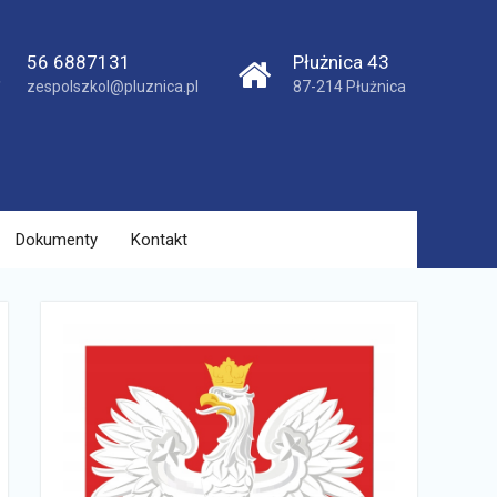
56 6887131
Płużnica 43
zespolszkol@pluznica.pl
87-214 Płużnica
Dokumenty
Kontakt