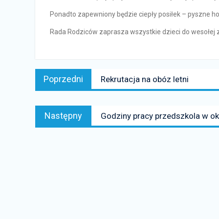
Ponadto zapewniony będzie ciepły posiłek – pyszne hot
Rada Rodziców zaprasza wszystkie dzieci do wesołej 
Nawigacja
Poprzedni
Poprzedni
Rekrutacja na obóz letni
wpisu
news:
Następny
Następny
Godziny pracy przedszkola w o
news: