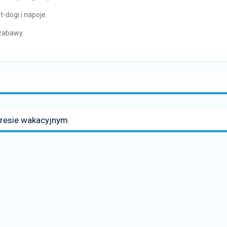
-dogi i napoje.
zabawy.
kresie wakacyjnym