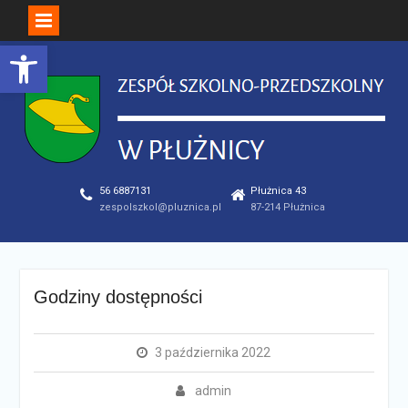
Open toolbar
Skip
to
content
56 6887131
Płużnica 43
zespolszkol@pluznica.pl
87-214 Płużnica
Godziny dostępności
3 października 2022
admin