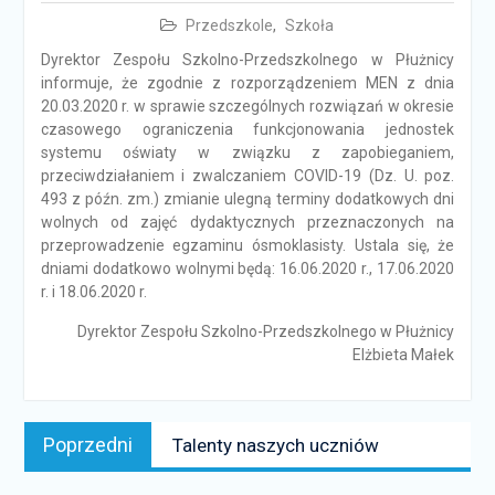
Przedszkole
,
Szkoła
Dyrektor Zespołu Szkolno-Przedszkolnego w Płużnicy
informuje, że zgodnie z rozporządzeniem MEN z dnia
20.03.2020 r. w sprawie szczególnych rozwiązań w okresie
czasowego ograniczenia funkcjonowania jednostek
systemu oświaty w związku z zapobieganiem,
przeciwdziałaniem i zwalczaniem COVID-19 (Dz. U. poz.
493 z późn. zm.) zmianie ulegną terminy dodatkowych dni
wolnych od zajęć dydaktycznych przeznaczonych na
przeprowadzenie egzaminu ósmoklasisty. Ustala się, że
dniami dodatkowo wolnymi będą: 16.06.2020 r., 17.06.2020
r. i 18.06.2020 r.
Dyrektor Zespołu Szkolno-Przedszkolnego w Płużnicy
Elżbieta Małek
Nawigacja
Poprzedni
Poprzedni
Talenty naszych uczniów
wpisu
news: