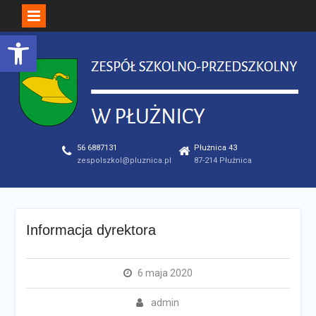
Open toolbar
Skip
to
content
56 6887131
Płużnica 43
zespolszkol@pluznica.pl
87-214 Płużnica
Informacja dyrektora
6 maja 2020
admin