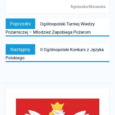
Agnieszka Murawska
Nawigacja
Poprzedni
Poprzedni
Ogólnopolski Turniej Wiedzy
wpisu
news:
Pożarniczej – Młodzież Zapobiega Pożarom
Następny
Następny
II Ogólnopolski Konkurs z Języka
news:
Polskiego