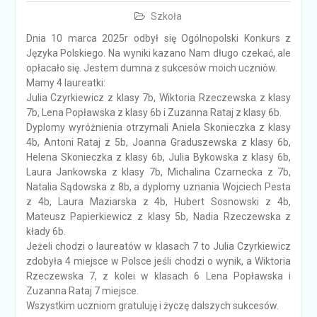
Szkoła
Dnia 10 marca 2025r odbył się Ogólnopolski Konkurs z
Języka Polskiego. Na wyniki kazano Nam długo czekać, ale
opłacało się. Jestem dumna z sukcesów moich uczniów.
Mamy 4 laureatki:
Julia Czyrkiewicz z klasy 7b, Wiktoria Rzeczewska z klasy
7b, Lena Popławska z klasy 6b i Zuzanna Rataj z klasy 6b.
Dyplomy wyróżnienia otrzymali Aniela Skonieczka z klasy
4b, Antoni Rataj z 5b, Joanna Graduszewska z klasy 6b,
Helena Skonieczka z klasy 6b, Julia Bykowska z klasy 6b,
Laura Jankowska z klasy 7b, Michalina Czarnecka z 7b,
Natalia Sądowska z 8b, a dyplomy uznania Wojciech Pesta
z 4b, Laura Maziarska z 4b, Hubert Sosnowski z 4b,
Mateusz Papierkiewicz z klasy 5b, Nadia Rzeczewska z
kłady 6b.
Jeżeli chodzi o laureatów w klasach 7 to Julia Czyrkiewicz
zdobyła 4 miejsce w Polsce jeśli chodzi o wynik, a Wiktoria
Rzeczewska 7, z kolei w klasach 6 Lena Popławska i
Zuzanna Rataj 7 miejsce.
Wszystkim uczniom gratuluję i życzę dalszych sukcesów.